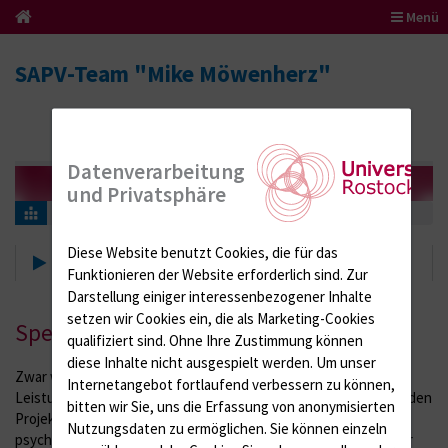
Menü
SAPV-Team "Mike Möwenherz"
Datenverarbeitung
und Privatsphäre
Spenden
Diese Website benutzt Cookies, die für das
Spenden
Funktionieren der Website erforderlich sind.
Zur
Darstellung einiger interessenbezogener Inhalte
setzen wir Cookies ein, die als Marketing-Cookies
Spenden für "Mike Möwenherz"
qualifiziert sind. Ohne Ihre Zustimmung können
diese Inhalte nicht ausgespielt werden.
Um unser
Zwar wird das SAPV- Team "Mike Möwenher" durch die
Internetangebot fortlaufend verbessern zu können,
Leistungsabrechnung mit den Krankenkassen refinanziert; für den
bitten wir Sie, uns die Erfassung von anonymisierten
Projektstart, die nachhaltige Projektsicherung und für die
Nutzungsdaten zu ermöglichen.
Sie können einzeln
psychosoziale Betreuung der betroffenen Familien sind wir aber