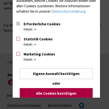
auswählen, welche Cookies Sie zulassen wollen oder
auf Spendengelder angewiesen und würden uns daher freuen,
allen Cookies zustimmen. Weitere Informationen
wenn sich weitere zahlreiche Spender bei uns melden.
erhalten Sie in unserer
Datenschutzerklärung
.
Erforderliche Cookies
Für alle bisher eingegangen spenden möchten wir allen fleißigen
Details
Spendern recht herzlich danken!
Statistik Cookies
Details
Marketing Cookies
Details
Universität Rostock
Eigene Auswahl bestätigen
Besuchen Sie uns
oder
Facebook
Instagram
YouTube
LinkedIn
Xing
Alle Cookies bestätigen
Intranet
Login (für Studenten)
Impressum
Datenschutzhinweise
Barrierefreiheit