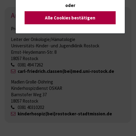
oder
Ansprechpartner
Alle Cookies bestätigen
Prof. Dr. med. Carl Friedrich Classen
Leiter der Onkologie/Hämatologie
Universitäts-Kinder- und Jugendklinik Rostock
Ernst-Heydemann-Str. 8
18057 Rostock
0381 494 7262
carl-friedrich.classen{bei}med.uni-rostock.de
Madlen Grolle-Döhring
Kinderhospizdienst OSKAR
Barnstofer Weg 37
18057 Rostock
0381 40310202
kinderhospiz{bei}rostocker-stadtmission.de