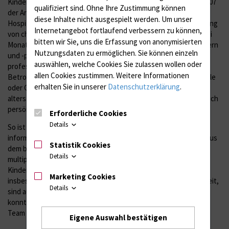
Kinder- und Jugendklinik Rostock arbeitet daher bereits seit 2007
qualifiziert sind. Ohne Ihre Zustimmung können
der Arbeitskreis "Mike Möwenherz" zur Palliativmedizin und
diese Inhalte nicht ausgespielt werden.
Um unser
Hospizbegleitung sowie interdisziplinären ambulanten Betreuung
Internetangebot fortlaufend verbessern zu können,
von chronisch kranken Kindern und Jugendlichen. Etwa alle zwei
bitten wir Sie, uns die Erfassung von anonymisierten
Monate treffen sich hier Ärztinnen und Ärzte, Krankenschwestern
Nutzungsdaten zu ermöglichen.
Sie können einzeln
und -pfleger, PsychologInnen, SeelsorgerInnen, viele weitere
auswählen, welche Cookies Sie zulassen wollen oder
professionelle Therapeuten, aber auch Ehrenamtliche und
allen Cookies zustimmen. Weitere Informationen
Betroffene aus ganz Mecklenburg-Vorpommern, um aktuelle Fälle
erhalten Sie in unserer
Datenschutzerklärung
.
oder Grundsatzthemen zu diskutieren, wie Schmerztherapie,
altersabhängige Krankheitsverarbeitung, Trauerphasen oder auch
persönliche Erfahrungsberichte.
Erforderliche Cookies
Details
So ist ein Netzwerk von engagierten, kompetenten und
informierten Teilnehmern im ganzen Bundesland entstanden, aus
Statistik Cookies
dem bei Bedarf für jeden einzelnen Fall kurzfristig ein
Details
multiprofessionelles Team zur Betreuung der schwerstkranken
Kinder vor Ort rekrutiert werden kann. Weitere Initiativen,
Marketing Cookies
insbesondere zur ehrenamtlichen ambulanten Kinderhospizarbeit,
Details
sind aus diesem Arbeitskreis hervorgegangen und schließlich
konnte sich im Mai 2014 aus dem Arbeitskreis heraus das SAPV-
Team "Mike Möwenherz" gründen.
Eigene Auswahl bestätigen