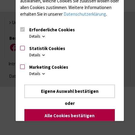
auswählen, welche Cookies Sie zulassen wollen oder
allen Cookies zustimmen. Weitere Informationen
erhalten Sie in unserer
Datenschutzerklärung
.
Universität Rostock
Erforderliche Cookies
Details
Besuchen Sie uns
Statistik Cookies
Facebook
Instagram
YouTube
LinkedIn
Xing
Details
Intranet
Login (für Studenten)
Impressum
Marketing Cookies
Details
Datenschutzhinweise
Barrierefreiheit
Eigene Auswahl bestätigen
oder
Alle Cookies bestätigen