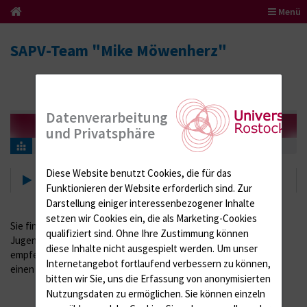
Menü
SAPV-Team "Mike Möwenherz"
Datenverarbeitung
und Privatsphäre
Informatives
Räumlichkeiten
Diese Website benutzt Cookies, die für das
Räumlichkeiten
Funktionieren der Website erforderlich sind.
Zur
Darstellung einiger interessenbezogener Inhalte
setzen wir Cookies ein, die als Marketing-Cookies
Sie finden uns in der 1. Etage der Universitäts-Kinder- und
qualifiziert sind. Ohne Ihre Zustimmung können
Jugendklinik. Sie können uns dort jederzeit besuchen, wir
diese Inhalte nicht ausgespielt werden.
Um unser
empfehlen Ihnen jedoch sich vorher telefonisch zu melden, um
Internetangebot fortlaufend verbessern zu können,
einen Termin bei uns abzusprechen.
bitten wir Sie, uns die Erfassung von anonymisierten
Nutzungsdaten zu ermöglichen.
Sie können einzeln